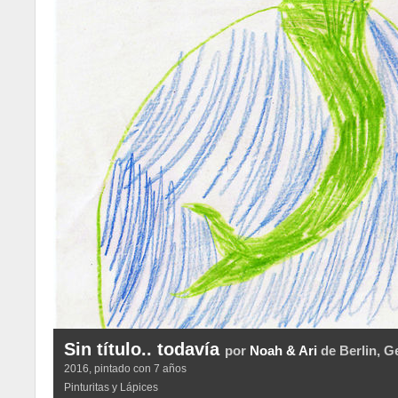
Sin título.. todavía
por
Noah & Ari
de Berlin, 
2016, pintado con 7 años
Pinturitas y Lápices