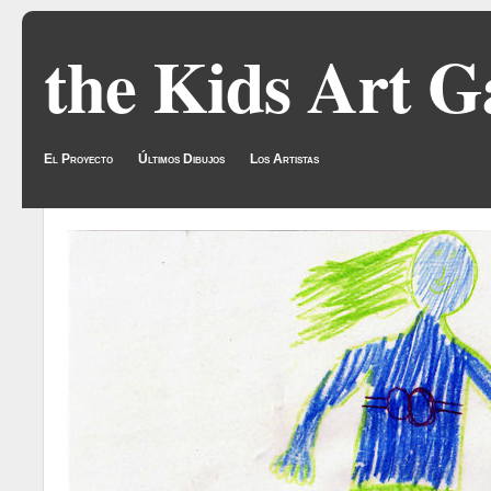
the Kids Art G
El Proyecto
Últimos Dibujos
Los Artistas