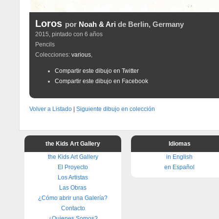
Loros
por
Noah & Ari
de Berlin, Germany
2015, pintado con 6 años
Pencils
Colecciones:
various
,
Compartir este dibujo en Twitter
Compartir este dibujo en Facebook
Volver a Listado
|
Siguiente dibujo en colección
the Kids Art Gallery
Idiomas
the Kids Art Gallery
in English
El Proyecto
en Español
Los Artistas
Las Obras
¿Cómo abrir una Galería?
Contacto
¿Quienes Somos?