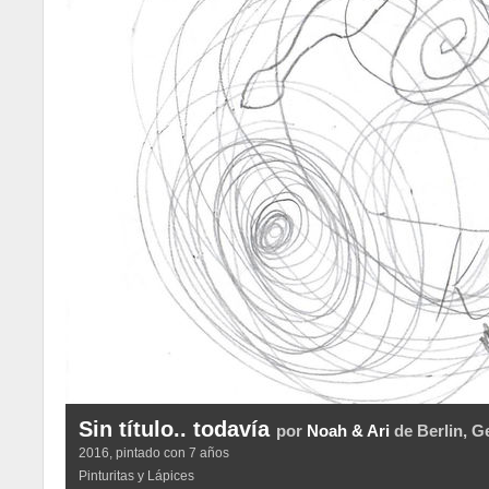
Sin título.. todavía
por
Noah & Ari
de Berlin, 
2016, pintado con 7 años
Pinturitas y Lápices