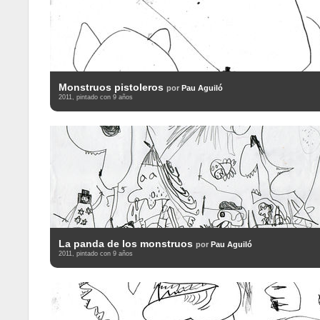
Monstruos pistoleros
por
Pau Aguiló
2011, pintado con 9 años
La panda de los monstruos
por
Pau Aguiló
2011, pintado con 9 años