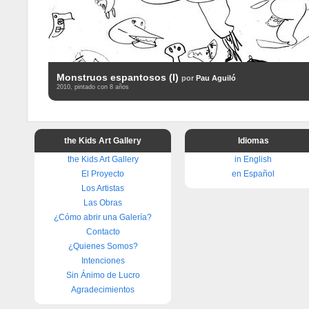
Monstruos espantosos (I)
por
Pau Aguiló
2010, pintado con 8 años
the Kids Art Gallery
Idiomas
the Kids Art Gallery
in English
El Proyecto
en Español
Los Artistas
Las Obras
¿Cómo abrir una Galería?
Contacto
¿Quienes Somos?
Intenciones
Sin Ánimo de Lucro
Agradecimientos