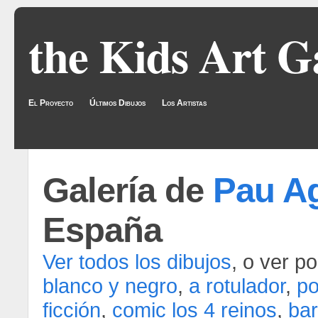
the Kids Art G
El Proyecto
Últimos Dibujos
Los Artistas
Galería de
Pau Ag
España
Ver todos los dibujos
, o ver p
blanco y negro
,
a rotulador
,
po
ficción
,
comic los 4 reinos
,
ba