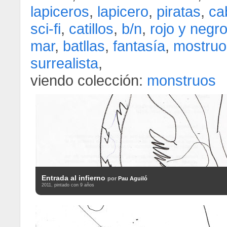
lapiceros
,
lapicero
,
piratas
,
ca
sci-fi
,
catillos
,
b/n
,
rojo y negr
mar
,
batllas
,
fantasía
,
mostruo
surrealista
,
viendo colección:
monstruos
Entrada al infierno
por
Pau Aguiló
2011, pintado con 9 años